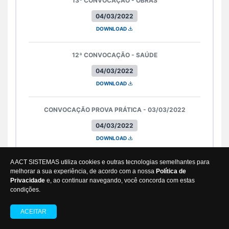
13ª CONVOCAÇÃO - OBRAS
04/03/2022
DOWNLOAD
12ª CONVOCAÇÃO - SAÚDE
04/03/2022
DOWNLOAD
CONVOCAÇÃO PROVA PRÁTICA - 03/03/2022
04/03/2022
DOWNLOAD
A ACT SISTEMAS utiliza cookies e outras tecnologias semelhantes para
CONVOCAÇÃO - SAÚDE 25/02/2022
melhorar a sua experiência, de acordo com a nossa
Política de
25/02/2022
Privacidade
e, ao continuar navegando, você concorda com estas
condições.
DOWNLOAD
ACEITAR
CONVOCAÇÃO - OBRAS 25/02/2022