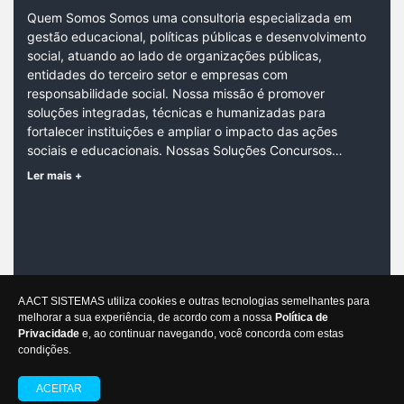
Quem Somos Somos uma consultoria especializada em
gestão educacional, políticas públicas e desenvolvimento
social, atuando ao lado de organizações públicas,
entidades do terceiro setor e empresas com
responsabilidade social. Nossa missão é promover
soluções integradas, técnicas e humanizadas para
fortalecer instituições e ampliar o impacto das ações
sociais e educacionais. Nossas Soluções Concursos…
Ler mais +
CONTATO
A ACT SISTEMAS utiliza cookies e outras tecnologias semelhantes para
melhorar a sua experiência, de acordo com a nossa
Política de
contato@glconsultoria.com.br
Privacidade
e, ao continuar navegando, você concorda com estas
condições.
GL Consultoria
ACEITAR
Desenvolvido por Gestor Editais © 2012 - 2026